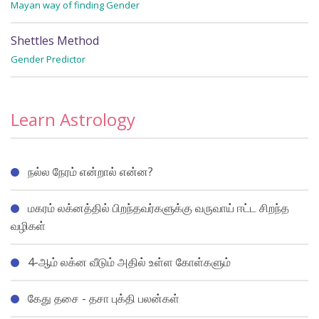
Mayan way of finding Gender
Shettles Method
Gender Predictor
Learn Astrology
நல்ல நேரம் என்றால் என்ன?
மகரம் லக்னத்தில் பிறந்தவர்களுக்கு வருவாய் ஈட்ட சிறந்த
வழிகள்
4-ஆம் லக்ன வீடும் அதில் உள்ள கோள்களும்
கேது தசை - தசா புக்தி பலன்கள்