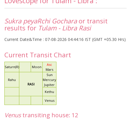
Lovescope for Tulam - Libra :
Sukra peyaRchi Gochara
or transit
results for
Tulam - Libra Rasi
Current Date&Time : 07-08-2026 04:44:16 IST (GMT +05.30 Hrs)
Current Transit Chart
Asc
Saturn(R)
Moon
Mars
Sun
Rahu
Mercury
RASI
Jupiter
Kethu
Venus
Venus
transiting house: 12