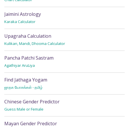
Jaimini Astrology
S
Karaka Calculator
Fi
Upagraha Calculation
P
Kulikan, Mandi, Dhooma Calculator
Fi
Pancha Patchi Sastram
R
Agathiyar AruLiya
Wh
Find Jathaga Yogam
R
ஜாதக யோகங்கள் - தமிழ்
Wh
Chinese Gender Predictor
Guess Male or Female
Mayan Gender Predictor