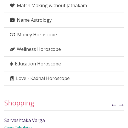
Match Making without Jathakam
Name Astrology
Money Horoscope
Wellness Horoscope
Education Horoscope
Love - Kadhal Horoscope
Shopping
Sarvashtaka Varga
C
Chart Calculator
Fi