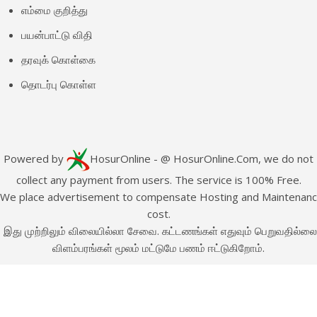
எம்மை குறித்து
பயன்பாட்டு விதி
தரவுக் கொள்கை
தொடர்பு கொள்ள
Powered by
HosurOnline
- @ HosurOnline.Com, we do not
collect any payment from users. The service is 100% Free.
e place advertisement to compensate Hosting and Maintenan
cost.
இது முற்றிலும் விலையில்லா சேவை. கட்டணங்கள் எதுவும் பெறுவதில்லை
விளம்பரங்கள் மூலம் மட்டுமே பணம் ஈட்டுகிறோம்.