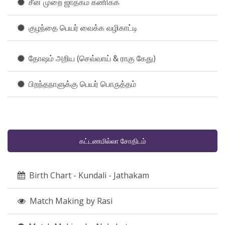
சீன முறை ஜாதகம் கணிக்க
குழந்தை பெயர் வைக்க வழிகாட்டி
தோஷம் அறிய (செவ்வாய் & ராகு கேது)
பிறந்தநாளுக்கு பெயர் பொருத்தம்
கட்டணமில்லா சோதிடம்
Birth Chart - Kundali - Jathakam
Match Making by Rasi