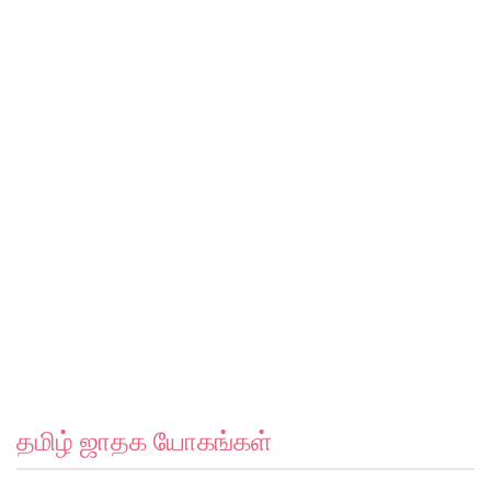
தமிழ் ஜாதக யோகங்கள்