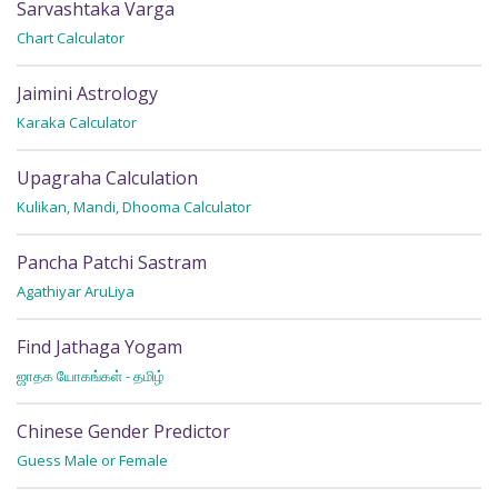
Sarvashtaka Varga
C
Chart Calculator
Fi
Jaimini Astrology
S
Karaka Calculator
Fi
Upagraha Calculation
P
Kulikan, Mandi, Dhooma Calculator
Fi
Pancha Patchi Sastram
R
Agathiyar AruLiya
Wh
Find Jathaga Yogam
R
ஜாதக யோகங்கள் - தமிழ்
Wh
Chinese Gender Predictor
Guess Male or Female