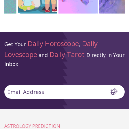
Daily Horoscope
Daily
Get Your
,
Lovescope
Daily Tarot
and
Directly In Your
Inbox
ASTROLOGY PREDICTION