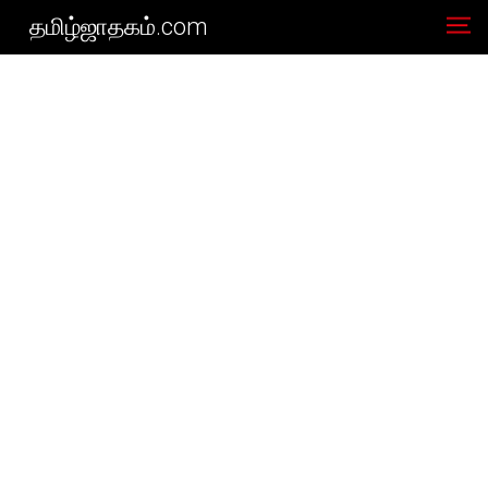
தமிழ்ஜாதகம்.com