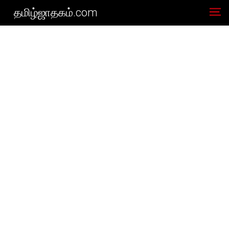
தமிழ்ஜாதகம்.com