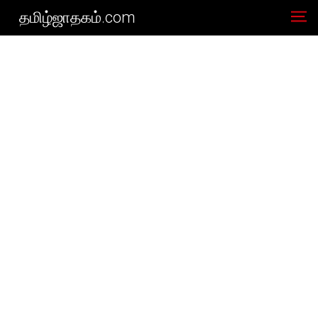
தமிழ்ஜாதகம்.com