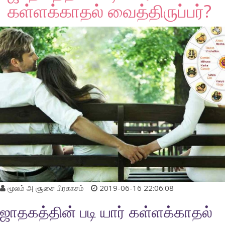
கள்ளக்காதல் வைத்திருப்பர்?
மூலம்
அ சூசை பிரகாசம்
2019-06-16 22:06:08
ஜாதகத்தின் படி யார் கள்ளக்காதல்