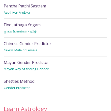
Pancha Patchi Sastram
R
Agathiyar AruLiya
Wh
Find Jathaga Yogam
R
ஜாதக யோகங்கள் - தமிழ்
Wh
Chinese Gender Predictor
Guess Male or Female
Mayan Gender Predictor
Mayan way of finding Gender
Shettles Method
Gender Predictor
Learn Astrology