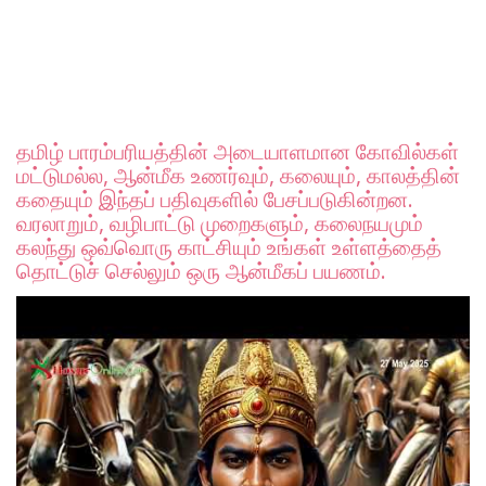
தமிழ் பாரம்பரியத்தின் அடையாளமான கோவில்கள்
மட்டுமல்ல, ஆன்மீக உணர்வும், கலையும், காலத்தின்
கதையும் இந்தப் பதிவுகளில் பேசப்படுகின்றன.
வரலாறும், வழிபாட்டு முறைகளும், கலைநயமும்
கலந்து ஒவ்வொரு காட்சியும் உங்கள் உள்ளத்தைத்
தொட்டுச் செல்லும் ஒரு ஆன்மீகப் பயணம்.