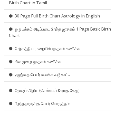
Birth Chart in Tamil
30 Page Full Birth Chart Astrology in English
ஒரு பக்கம் அடிப்படை பிறந்த ஜாதகம் 1 Page Basic Birth
Chart
மேற்கத்திய முறையில் ஜாதகம் கணிக்க
சீன முறை ஜாதகம் கணிக்க
குழந்தை பெயர் வைக்க வழிகாட்டி
தோஷம் அறிய (செவ்வாய் & ராகு கேது)
பிறந்தநாளுக்கு பெயர் பொருத்தம்