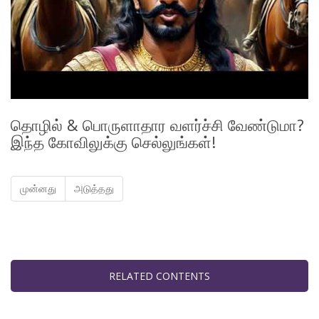
தொழில் & பொருளாதார வளர்ச்சி வேண்டுமா?
இந்த கோவிலுக்கு செல்லுங்கள்!
முன்னது
அடுத்தது
RELATED CONTENTS