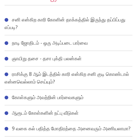
சனி என்கிற காரி கோளின் தாக்கத்தில் இருந்து தப்பிப்பது
எப்படி?
நாடி ஜோதிடம் - ஒரு அடிப்படை பார்வை
ஞாயிறு தசை - தசா புக்தி பலன்கள்
ராசிக்கு 8 ஆம் இடத்தில் காரி என்கிற சனி குடி கொண்டால்
என்னவெல்லாம் செய்யும்?
கோள்களும் அவற்றின் பார்வைகளும்
ஆரூடம் கோள்களின் நட்பு வீடுகள்
9 வகை கல் பதித்த மோதிரத்தை அனைவரும் அணியலாமா?