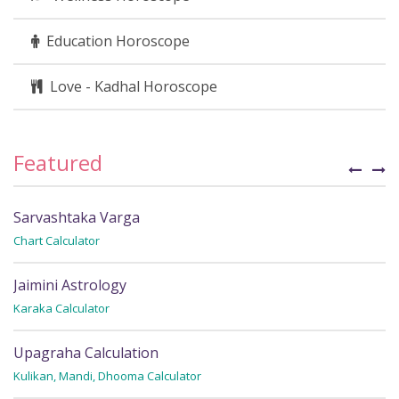
Education Horoscope
Love - Kadhal Horoscope
Featured
Sarvashtaka Varga
C
Chart Calculator
Fi
Jaimini Astrology
S
Karaka Calculator
Fi
Upagraha Calculation
P
Kulikan, Mandi, Dhooma Calculator
Fi