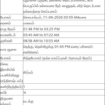
புதுமனை புகுதல், தண்ணீர் தொடர்பானவை, உயர்
பொருப்பில் உள்ளவரை நேர் காணுதல், வீடு தொடர்பான
நல்லவற்றை செய்யலாம்
யோகம்
செளபாக்யம், 11-06-2026 03:59 AMவரை
கரணம்
பாலவம்
ராகு நேரம்
01:48 PM to 03:25 PM
எமகண்டம்
05:45 AM to 07:22 AM
குளிகன்
08:58 AM to 10:35 AM
தெற்கு, தென்கிழக்கு 01:45 PM வரை; பரிகாரம்:
வார சூலை
எண்ணெய்
யோகம்
சித்தயோகம் (நல்ல வாய்ப்புகள் அமையும் நேரம்)
நிலவு
இராசியில்
சிம்மம்
பயனிக்கிறது
(சந்திராஷ்டமம்)
கண்(நேத்திரம்)
1
உயிர்
½
திருமண
வடக்கு
சக்கரம்