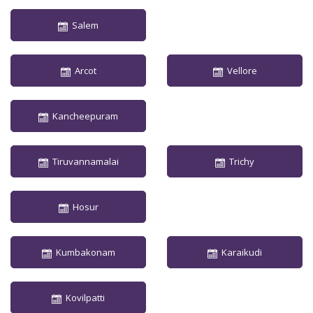
Salem
Arcot
Vellore
Kancheepuram
Tiruvannamalai
Trichy
Hosur
Kumbakonam
Karaikudi
Kovilpatti