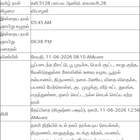
தமிழ் நாள்
கலி:5128 பராபவ ஆண்டு. வைகாசி,28
கிழமை
வியாழன்
இன்றைய நாள்
05:45 AM
ஞாயிறு எழுதல்
இன்றைய நாள்
ஞாயிறு
06:38 PM
மறைதல்
விண்மீன்
ரேவதி, 11-06-2026 08:10 AMவரை
பூப்படைந்த நீராட்டு, பூ முடிக்க, பெயர் சூட்ட, காது குத்த,
வேன்டுதலுக்கா கோவிலில் உணவு வழங, பூநூல்
கல்யாணம், திருமணம், நகை அணிய, விதை விதைக்க,
பயணம் மேற்கொள்ள, குட முழுக்கு, வீடு கட்ட துவங்க,
மருந்துண்ண, குளம் வெட்ட, நல்ல செயல் செய்ய ஏற்ற
நாள்
தேய்பிறை (கிருஷ்ண பக்ஷம்), தசமி, 11-06-2026 12:56
திதி
AMவரை
தசமி திதியில் உடல் நலம் தரக்கூடிய செயல்கள்,
திருமணம், காதுகுத்து, சடங்கு சுற்றல், பயணம்,