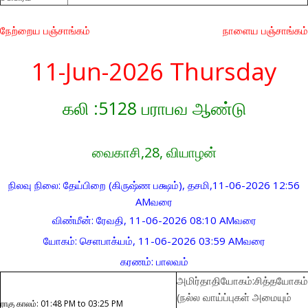
நேற்றைய பஞ்சாங்கம்
நாளைய பஞ்சாங்கம்
11-Jun-2026 Thursday
கலி :5128 பராபவ ஆண்டு
வைகாசி,28, வியாழன்
நிலவு நிலை: தேய்பிறை (கிருஷ்ண பக்ஷம்), தசமி,11-06-2026 12:56
AMவரை
விண்மீன்: ரேவதி, 11-06-2026 08:10 AMவரை
யோகம்: செளபாக்யம், 11-06-2026 03:59 AMவரை
கரணம்: பாலவம்
அமிர்தாதியோகம்:சித்தயோகம்
(நல்ல வாய்ப்புகள் அமையும்
ராகு காலம்: 01:48 PM to 03:25 PM