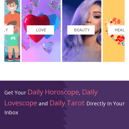
LOVE
BEAUTY
HEALTH
Daily Horoscope
Daily
Get Your
,
Lovescope
Daily Tarot
and
Directly In Your
Inbox