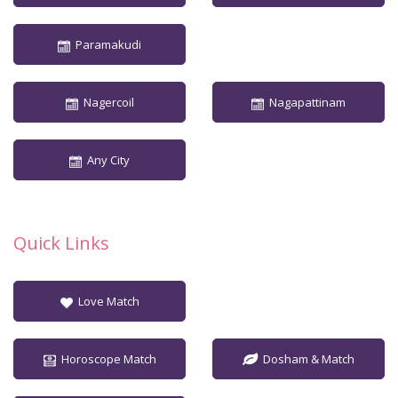
Paramakudi
Nagercoil
Nagapattinam
Any City
Quick Links
Love Match
Horoscope Match
Dosham & Match