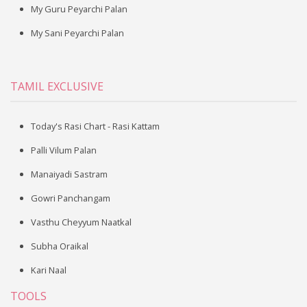
My Guru Peyarchi Palan
My Sani Peyarchi Palan
TAMIL EXCLUSIVE
Today's Rasi Chart - Rasi Kattam
Palli Vilum Palan
Manaiyadi Sastram
Gowri Panchangam
Vasthu Cheyyum Naatkal
Subha Oraikal
Kari Naal
TOOLS