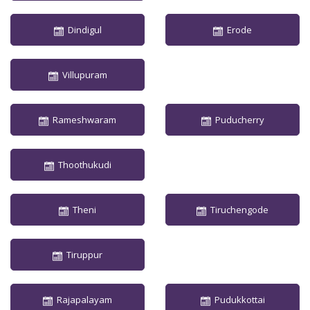
Dindigul
Erode
Villupuram
Rameshwaram
Puducherry
Thoothukudi
Theni
Tiruchengode
Tiruppur
Rajapalayam
Pudukkottai