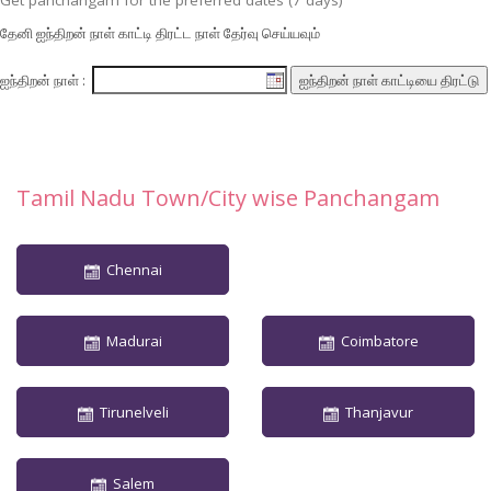
Get panchangam for the preferred dates (7 days)
தேனி ஐந்திறன் நாள் காட்டி திரட்ட நாள் தேர்வு செய்யவும்
ஐந்திறன் நாள் :
Tamil Nadu Town/City wise Panchangam
Chennai
Madurai
Coimbatore
Tirunelveli
Thanjavur
Salem