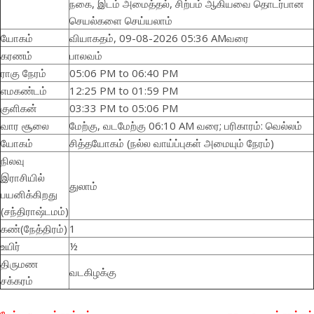
நகை, இடம் அமைத்தல், சிற்பம் ஆகியவை தொடர்பான
செயல்களை செய்யலாம்
யோகம்
வியாகதம், 09-08-2026 05:36 AMவரை
கரணம்
பாலவம்
ராகு நேரம்
05:06 PM to 06:40 PM
எமகண்டம்
12:25 PM to 01:59 PM
குளிகன்
03:33 PM to 05:06 PM
வார சூலை
மேற்கு, வடமேற்கு 06:10 AM வரை; பரிகாரம்: வெல்லம்
யோகம்
சித்தயோகம் (நல்ல வாய்ப்புகள் அமையும் நேரம்)
நிலவு
இராசியில்
துலாம்
பயனிக்கிறது
(சந்திராஷ்டமம்)
கண்(நேத்திரம்)
1
உயிர்
½
திருமண
வடகிழக்கு
சக்கரம்