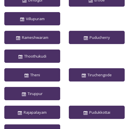
Dindigul
Erode
Villupuram
Rameshwaram
Puducherry
Thoothukudi
Theni
Tiruchengode
Tiruppur
Rajapalayam
Pudukkottai