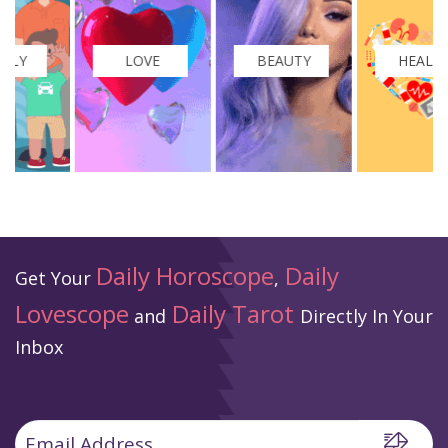
LOVE
BEAUTY
HEALTH
Daily Horoscope
Daily
Get Your
,
Lovescope
Daily Tarot
and
Directly In Your
Inbox