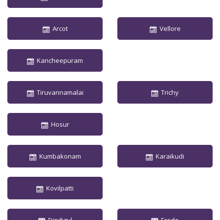
Arcot
Vellore
Kancheepuram
Tiruvannamalai
Trichy
Hosur
Kumbakonam
Karaikudi
Kovilpatti