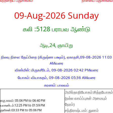
நேற்றைய பஞ்சாங்கம்
நாளைய பஞ்சாங்கம்
09-Aug-2026 Sunday
கலி :5128 பராபவ ஆண்டு
ஆடி,24, ஞாயிறு
நிலவு நிலை: தேய்பிறை (கிருஷ்ண பக்ஷம்), ஏகாதசி,09-08-2026 11:03
AMவரை
விண்மீன்: மிருகசீரிடம், 09-08-2026 02:42 PMவரை
யோகம்: வியாகதம், 09-08-2026 05:36 AMவரை
கரணம்: பாலவம்
அமிர்தாதியோகம்:சித்தயோகம்
(நல்ல வாய்ப்புகள் அமையும்
ராகு காலம்: 05:06 PM to 06:40 PM
நேரம்)
யமகண்டம்:12:25 PM to 01:59 PM
சந்திராஷ்டமம்: துலாம்
குளிகன்:03:33 PM to 05:06 PM