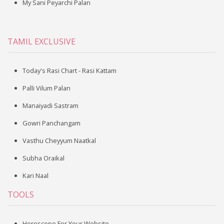
My Sani Peyarchi Palan
TAMIL EXCLUSIVE
Today's Rasi Chart - Rasi Kattam
Palli Vilum Palan
Manaiyadi Sastram
Gowri Panchangam
Vasthu Cheyyum Naatkal
Subha Oraikal
Kari Naal
TOOLS
Horoscope For Your Website