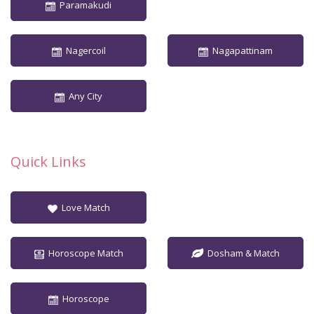
Paramakudi
Nagercoil
Nagapattinam
Any City
Quick Links
Love Match
Horoscope Match
Dosham & Match
Horoscope