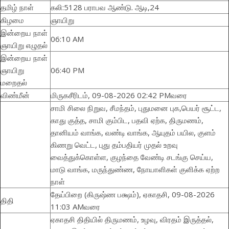
தமிழ் நாள்
கலி:5128 பராபவ ஆண்டு. ஆடி,24
கிழமை
ஞாயிறு
இன்றைய நாள்
06:10 AM
ஞாயிறு எழுதல்
இன்றைய நாள்
ஞாயிறு
06:40 PM
மறைதல்
விண்மீன்
மிருகசீரிடம், 09-08-2026 02:42 PMவரை
சாமி சிலை நிறுவ, சீமந்தம், புதுமனை புக,பெயர் சூட்ட,
காது குத்த, சாமி கும்பிட, பதவி ஏற்க, திருமணம்,
தானியம் வாங்க, வண்டி வாங்க, ஆயுதம் பயில, குளம்
கிணறு வெட்ட, புது தம்பதியர் முதல் உறவு
வைத்துக்கொள்ள, குழந்தை வேண்டி சடங்கு செய்ய,
மாடு வாங்க, மருந்துண்ண, நோயாளிகள் குளிக்க ஏற்ற
நாள்
தேய்பிறை (கிருஷ்ண பக்ஷம்), ஏகாதசி, 09-08-2026
திதி
11:03 AMவரை
ஏகாதசி திதியில் திருமணம், உழவு, விரதம் இருத்தல்,