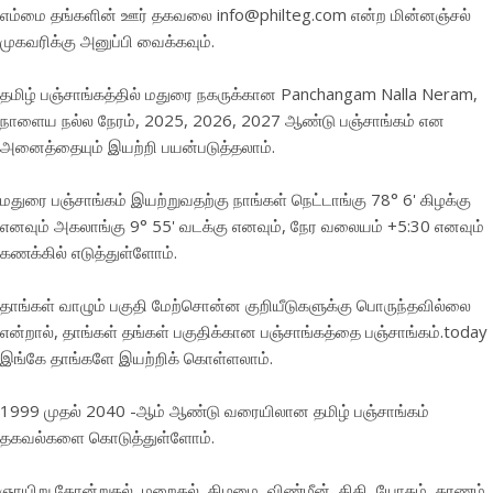
எம்மை தங்களின் ஊர் தகவலை info@philteg.com என்ற மின்னஞ்சல்
முகவரிக்கு அனுப்பி வைக்கவும்.
தமிழ் பஞ்சாங்கத்தில் மதுரை நகருக்கான Panchangam Nalla Neram,
நாளைய நல்ல நேரம், 2025, 2026, 2027 ஆண்டு பஞ்சாங்கம் என
அனைத்தையும் இயற்றி பயன்படுத்தலாம்.
மதுரை பஞ்சாங்கம் இயற்றுவதற்கு நாங்கள் நெட்டாங்கு 78° 6' கிழக்கு
எனவும் அகலாங்கு 9° 55' வடக்கு எனவும், நேர வலையம் +5:30 எனவும்
கணக்கில் எடுத்துள்ளோம்.
தாங்கள் வாழும் பகுதி மேற்சொன்ன குறியீடுகளுக்கு பொருந்தவில்லை
என்றால், தாங்கள் தங்கள் பகுதிக்கான பஞ்சாங்கத்தை
பஞ்சாங்கம்.today
இங்கே தாங்களே இயற்றிக் கொள்ளலாம்.
1999 முதல் 2040 -ஆம் ஆண்டு வரையிலான தமிழ் பஞ்சாங்கம்
தகவல்களை கொடுத்துள்ளோம்.
ஞாயிறு தோன்றுதல், மறைதல், கிழமை, விண்மீன், திதி, யோகம், கரணம்,