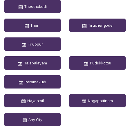
Thoothukudi
Theni
Tiruchengode
Tiruppur
Rajapalayam
Pudukkottai
Paramakudi
Nagercoil
Nagapattinam
Any City