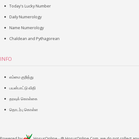
Today's Lucky Number
Daily Numerology
Name Numerology
Chaldean and Pythagorean
INFO
எம்மை குறித்து
பயன்பாட்டு விதி
தரவுக் கொள்கை
தொடர்பு கொள்ள
Powered by
HosurOnline
- @ HosurOnline.Com, we do not collect any