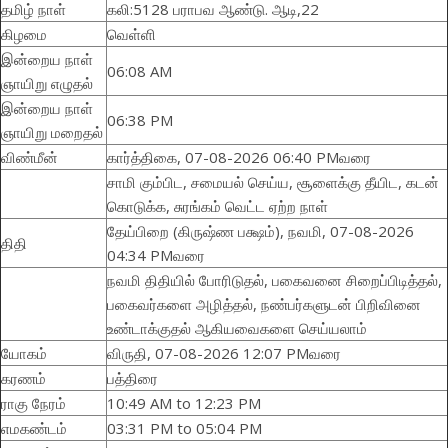
தமிழ் நாள்
கலி:5128 பராபவ ஆண்டு. ஆடி,22
கிழமை
வெள்ளி
இன்றைய நாள்
06:08 AM
ஞாயிறு எழுதல்
இன்றைய நாள்
06:38 PM
ஞாயிறு மறைதல்
விண்மீன்
கார்த்திகை, 07-08-2026 06:40 PMவரை
சாமி கும்பிட, சமையல் செய்ய, சூளைக்கு தீயிட, கடன்
கொடுக்க, சுரங்கம் வெட்ட ஏற்ற நாள்
தேய்பிறை (கிருஷ்ண பக்ஷம்), நவமி, 07-08-2026
திதி
04:34 PMவரை
நவமி திதியில் போரிடுதல், பகைவனை சிறைப்பிடித்தல்,
பகைவர்களை அழித்தல், நண்பர்களுடன் பிறிவினை
உண்டாக்குதல் ஆகியவைகளை செய்யலாம்
யோகம்
விருதி, 07-08-2026 12:07 PMவரை
கரணம்
பத்திரை
ராகு நேரம்
10:49 AM to 12:23 PM
எமகண்டம்
03:31 PM to 05:04 PM