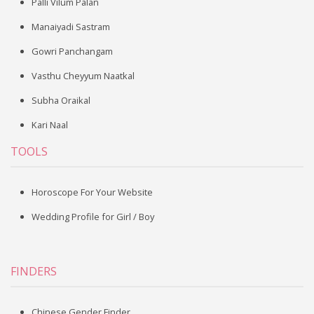
Palli Vilum Palan
Manaiyadi Sastram
Gowri Panchangam
Vasthu Cheyyum Naatkal
Subha Oraikal
Kari Naal
TOOLS
Horoscope For Your Website
Wedding Profile for Girl / Boy
FINDERS
Chinese Gender Finder