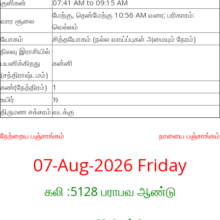
குளிகன்
07:41 AM to 09:15 AM
மேற்கு, தென்மேற்கு 10:56 AM வரை; பரிகாரம்:
வார சூலை
வெல்லம்
யோகம்
சித்தயோகம் (நல்ல வாய்ப்புகள் அமையும் நேரம்)
நிலவு இராசியில்
பயனிக்கிறது
கன்னி
(சந்திராஷ்டமம்)
கண்(நேத்திரம்)
1
உயிர்
½
திருமண சக்கரம்
வடக்கு
நேற்றைய பஞ்சாங்கம்
நாளைய பஞ்சாங்கம்
07-Aug-2026 Friday
கலி :5128 பராபவ ஆண்டு