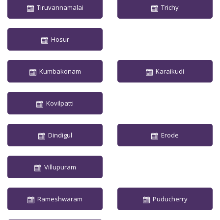
Tiruvannamalai
Trichy
Hosur
Kumbakonam
Karaikudi
Kovilpatti
Dindigul
Erode
Villupuram
Rameshwaram
Puducherry