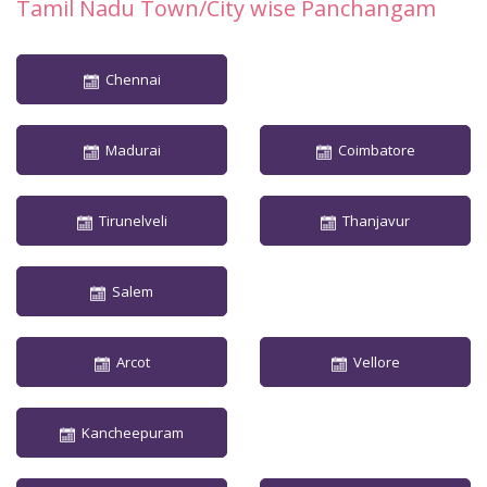
Tamil Nadu Town/City wise Panchangam
Chennai
Madurai
Coimbatore
Tirunelveli
Thanjavur
Salem
Arcot
Vellore
Kancheepuram