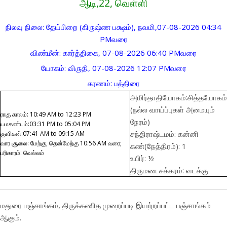
ஆடி,22, வெள்ளி
நிலவு நிலை: தேய்பிறை (கிருஷ்ண பக்ஷம்), நவமி,07-08-2026 04:34
PMவரை
விண்மீன்: கார்த்திகை, 07-08-2026 06:40 PMவரை
யோகம்: விருதி, 07-08-2026 12:07 PMவரை
கரணம்: பத்திரை
அமிர்தாதியோகம்:சித்தயோகம்
(நல்ல வாய்ப்புகள் அமையும்
ராகு காலம்: 10:49 AM to 12:23 PM
நேரம்)
யமகண்டம்:03:31 PM to 05:04 PM
சந்திராஷ்டமம்: கன்னி
குளிகன்:07:41 AM to 09:15 AM
வார சூலை: மேற்கு, தென்மேற்கு 10:56 AM வரை;
கண்(நேத்திரம்): 1
பரிகாரம்: வெல்லம்
உயிர்: ½
திருமண சக்கரம்: வடக்கு
மதுரை பஞ்சாங்கம், திருக்கணித முறைப்படி இயற்றப்பட்ட பஞ்சாங்கம்
ஆகும்.