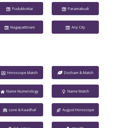
Pudukkottai
Paramakudi
Nagapattinam
Any City
Horoscope Match
Dosham & Match
Name Numerology
Name Match
Love & Kaadhal
August Horoscope