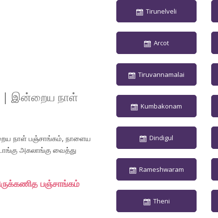
Tirunelveli
Arcot
Tiruvannamalai
| இன்றைய நாள்
Kumbakonam
ைய நாள் பஞ்சாங்கம், நாளைய
Dindigul
ட்டாங்கு அகலாங்கு வைத்து
Rameshwaram
திருக்கணித பஞ்சாங்கம்
Theni