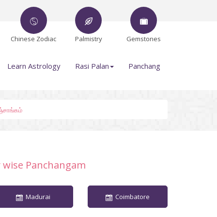
Chinese Zodiac
Palmistry
Gemstones
Learn Astrology
Rasi Palan
Panchang
்சாங்கம்
y wise Panchangam
Madurai
Coimbatore