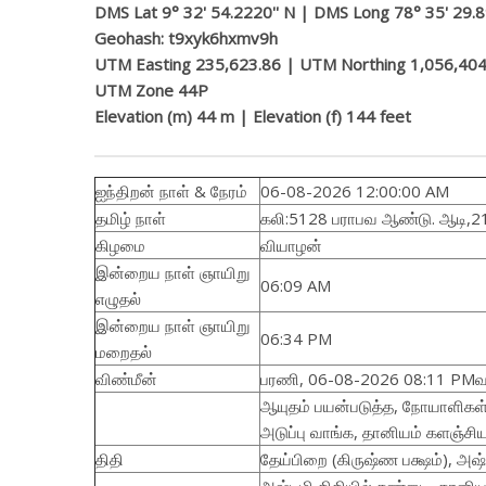
DMS Lat 9° 32' 54.2220'' N | DMS Long 78° 35' 29.8
Geohash: t9xyk6hxmv9h
UTM Easting 235,623.86 | UTM Northing 1,056,404
UTM Zone 44P
Elevation (m) 44 m | Elevation (f) 144 feet
ஐந்திறன் நாள் & நேரம்
06-08-2026 12:00:00 AM
தமிழ் நாள்
கலி:5128 பராபவ ஆண்டு. ஆடி,2
கிழமை
வியாழன்
இன்றைய நாள் ஞாயிறு
06:09 AM
எழுதல்
இன்றைய நாள் ஞாயிறு
06:34 PM
மறைதல்
விண்மீன்
பரணி, 06-08-2026 08:11 PM
ஆயுதம் பயன்படுத்த, நோயாளிகள் 
அடுப்பு வாங்க, தானியம் களஞ்சிய
திதி
தேய்பிறை (கிருஷ்ண பக்ஷம்), 