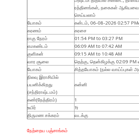
அஷ்டமி திதியில் சண்டை, தானியம்
ரத்தினங்கள், நகைகள் ஆகியவ
செய்யலாம்
யோகம்
கன்டம், 06-08-2026 02:57 P
கரணம்
கரசை
ராகு நேரம்
01:54 PM to 03:27 PM
எமகண்டம்
06:09 AM to 07:42 AM
குளிகன்
09:15 AM to 10:48 AM
வார சூலை
தெற்கு, தென்கிழக்கு 02:09 PM
யோகம்
சித்தயோகம் (நல்ல வாய்ப்புகள் அ
நிலவு இராசியில்
பயனிக்கிறது
கன்னி
(சந்திராஷ்டமம்)
கண்(நேத்திரம்)
1
உயிர்
½
திருமண சக்கரம்
வடக்கு
நேற்றைய பஞ்சாங்கம்