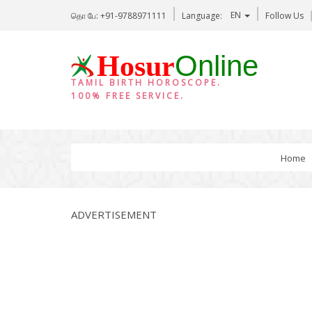
EN
தொ பே: +91-9788971111
Language:
Follow Us
Online
Hosur
TAMIL BIRTH HOROSCOPE.
100% FREE SERVICE.
Home
ADVERTISEMENT