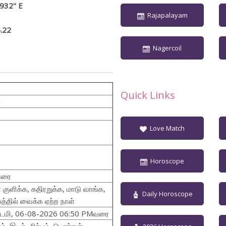
932'' E
Rajapalayam
.22
Nagercoil
Quick Links
1
Love Match
Horoscope
வரை
குளிக்க, கதிரறுக்க, மாடு வாங்க,
Daily Horoscope
த்தில் வைக்க ஏற்ற நாள்
அஷ்டமி, 06-08-2026 06:50 PMவரை