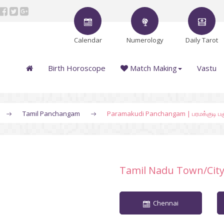
Calendar
Numerology
Daily Tarot
Birth Horoscope
Match Making
Vastu
Tamil Panchangam
Paramakudi Panchangam | பரமக்குடி பஞ
Tamil Nadu Town/Cit
Chennai