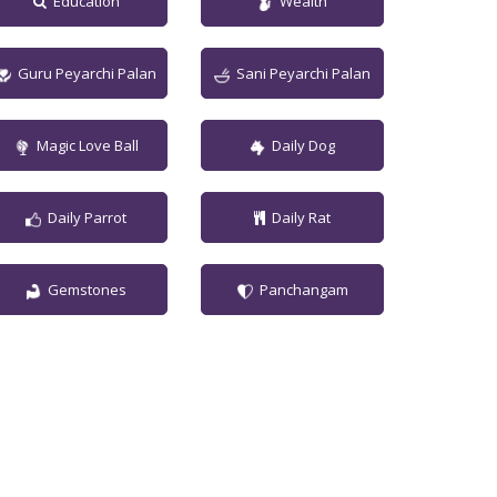
Education
Wealth
Guru Peyarchi Palan
Sani Peyarchi Palan
Magic Love Ball
Daily Dog
Daily Parrot
Daily Rat
Gemstones
Panchangam