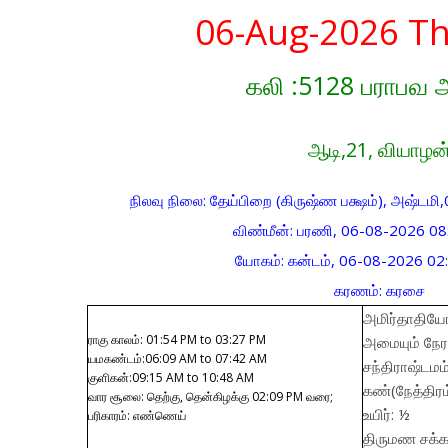
06-Aug-2026 T
கலி :5128 பராபவ
ஆடி,21, வியாழன
நிலவு நிலை: தேய்பிறை (கிருஷ்ண பக்ஷம்), அஷ்ட
விண்மீன்: பரணி, 06-08-2026 
யோகம்: கன்டம், 06-08-2026 0
கரணம்: கரசை
அமிர்தாதியோக
ராகு காலம்: 01:54 PM to 03:27 PM
அமையும் நேர
யமகண்டம்:06:09 AM to 07:42 AM
சந்திராஷ்டமம
குளிகன்:09:15 AM to 10:48 AM
கண்(நேத்திரம்
வார சூலை: தெற்கு, தென்கிழக்கு 02:09 PM வரை;
உயிர்: ½
பரிகாரம்: எண்ணெய்
திருமண சக்கர