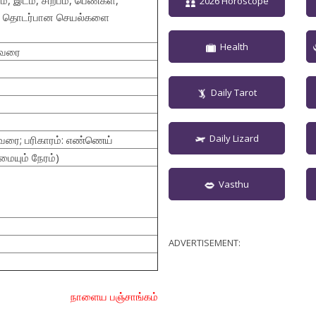
, இடம், சிற்பம், பெண்கள்,
2026 Horoscope
ை தொடர்பான செயல்களை
Health
Mவரை
Daily Tarot
Daily Lizard
 வரை; பரிகாரம்: எண்ணெய்
மையும் நேரம்)
Vasthu
ADVERTISEMENT:
நாளைய பஞ்சாங்கம்