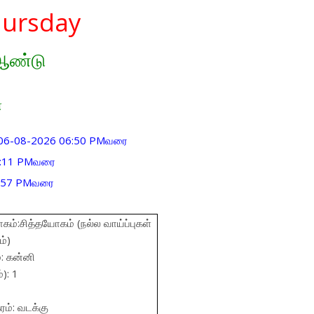
hursday
 ஆண்டு
்
மி,06-08-2026 06:50 PMவரை
08:11 PMவரை
2:57 PMவரை
ம்:சித்தயோகம் (நல்ல வாய்ப்புகள்
ம்)
்: கன்னி
): 1
ம்: வடக்கு