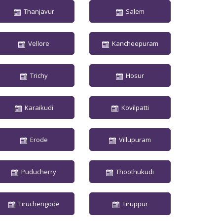
Thanjavur
Salem
Vellore
Kancheepuram
Trichy
Hosur
Karaikudi
Kovilpatti
Erode
Villupuram
Puducherry
Thoothukudi
Tiruchengode
Tiruppur