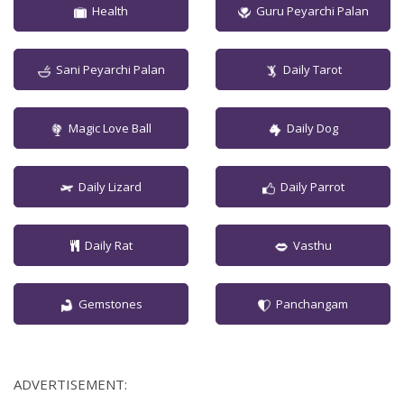
Health
Guru Peyarchi Palan
Sani Peyarchi Palan
Daily Tarot
Magic Love Ball
Daily Dog
Daily Lizard
Daily Parrot
Daily Rat
Vasthu
Gemstones
Panchangam
ADVERTISEMENT: