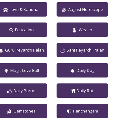
Love & Kaadhal
August Horoscope
Education
Wealth
Guru Peyarchi Palan
Sani Peyarchi Palan
Magic Love Ball
Daily Dog
Daily Parrot
Daily Rat
Gemstones
Panchangam