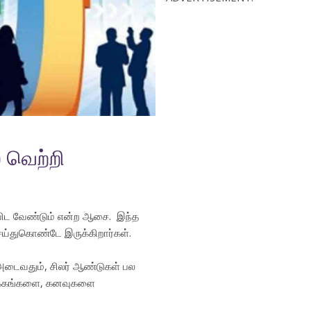
 வெற்றி
ிவிட வேண்டும் என்ற ஆசை. இந்த
ெய்துகொண்டே இருக்கிறார்கள்.
 அடைவதும், சிலர் ஆண்டுகள் பல
ஊக்கங்களை, கனவுகளை