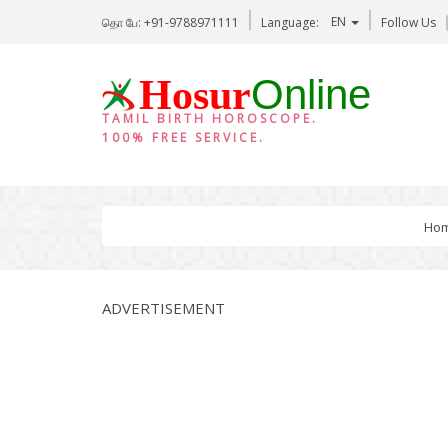
EN
தொ பே: +91-9788971111
Language:
Follow Us
Online
Hosur
TAMIL BIRTH HOROSCOPE.
100% FREE SERVICE.
Ho
ADVERTISEMENT