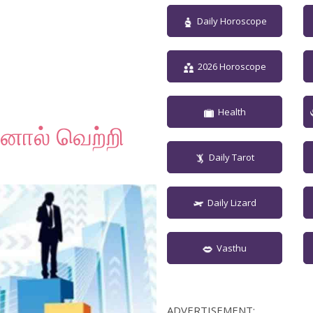
Daily Horoscope
2026 Horoscope
Health
னால் வெற்றி
Daily Tarot
Daily Lizard
Vasthu
ADVERTISEMENT: