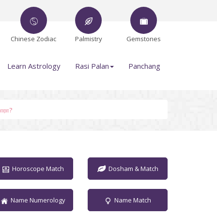
Chinese Zodiac
Palmistry
Gemstones
Learn Astrology
Rasi Palan
Panchang
ாரா?
Horoscope Match
Dosham & Match
Name Numerology
Name Match