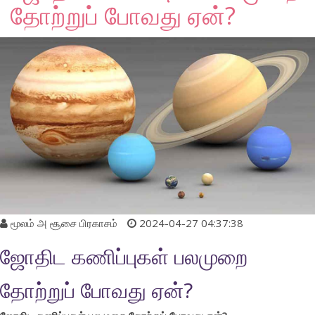
தோற்றுப் போவது ஏன்?
மூலம்
அ சூசை பிரகாசம்
2024-04-27 04:37:38
ஜோதிட கணிப்புகள் பலமுறை
தோற்றுப் போவது ஏன்?