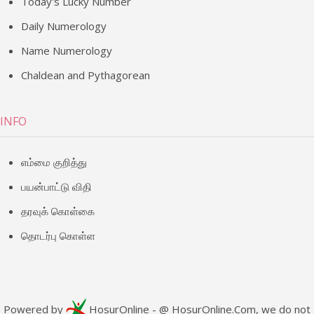
Today's Lucky Number
Daily Numerology
Name Numerology
Chaldean and Pythagorean
INFO
எம்மை குறித்து
பயன்பாட்டு விதி
தரவுக் கொள்கை
தொடர்பு கொள்ள
Powered by
HosurOnline
- @ HosurOnline.Com, we do not