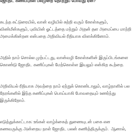
ஜோதிட கணிப்புகள் பலமுறை தோற்றுப் போவது ஏன்?
கடந்த கட்டுரையில், வான் வழியில் சுற்றி வரும் கோள்களும்,
விண்மீன்களும், புவியின் ஓட்டத்தை மற்றும் அதன் தள அமைப்பை மாற்றி
அமைக்கின்றன என்பதை அறிவியல் ரீதியாக விளக்கினோம்.
அதில் நாம் சொல்ல முற்பட்டது, வான்வழி கோள்களின் இருப்பிடங்களை
கொண்டு ஜோதிட கணிப்புகள் மேற்கொள்ள இயலும் என்கிற கூற்றை.
அறிவியல் ரீதியாக அவற்றை நாம் ஏற்றுக் கொண்டாலும், வாழ்நாளில் பல
நேரங்களில் இந்த கணிப்புகள் பொய்யாகி போவதையும் உணர்ந்து
இருக்கிறோம்.
எடுத்துக்காட்டாக: உங்கள் வாழ்க்கைத் துணையுடன் பகை என
கணவருக்கு அன்றைய நாள் ஜோதிட பலன் கணித்திருக்கும். ஆனால்,