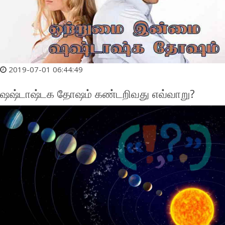
2019-07-01 06:44:49
ஷஷ்டாஷ்டக தோஷம் கண்டறிவது எவ்வாறு?